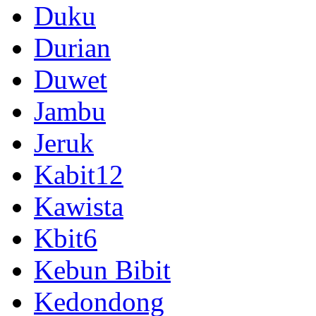
Duku
Durian
Duwet
Jambu
Jeruk
Kabit12
Kawista
Kbit6
Kebun Bibit
Kedondong