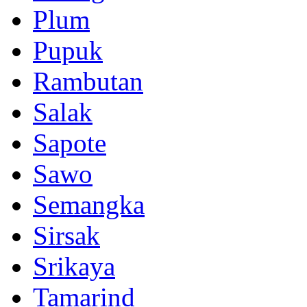
Plum
Pupuk
Rambutan
Salak
Sapote
Sawo
Semangka
Sirsak
Srikaya
Tamarind