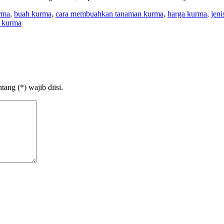
urma
,
buah kurma
,
cara membuahkan tanaman kurma
,
harga kurma
,
jeni
 kurma
ang (*) wajib diisi.