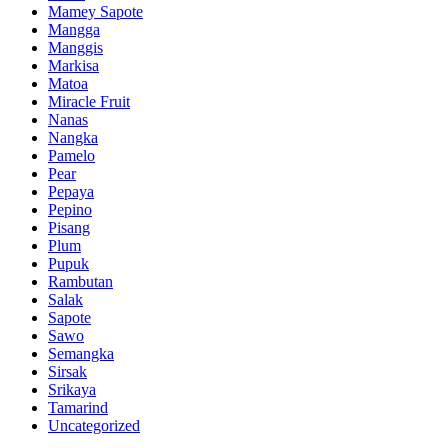
Mamey Sapote
Mangga
Manggis
Markisa
Matoa
Miracle Fruit
Nanas
Nangka
Pamelo
Pear
Pepaya
Pepino
Pisang
Plum
Pupuk
Rambutan
Salak
Sapote
Sawo
Semangka
Sirsak
Srikaya
Tamarind
Uncategorized