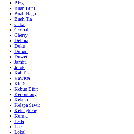
Blog
Buah Buni
Buah Naga
Buah Tin
Cabai
Cermai
Cherry
Delima
Duku
Durian
Duwet
Jambu
Jeruk
Kabit12
Kawista
Kbit6
Kebun Bibit
Kedondong
Kelapa
Kelapa Sawit
Kelengkeng
Kurma
Lada
Leci
Lokal