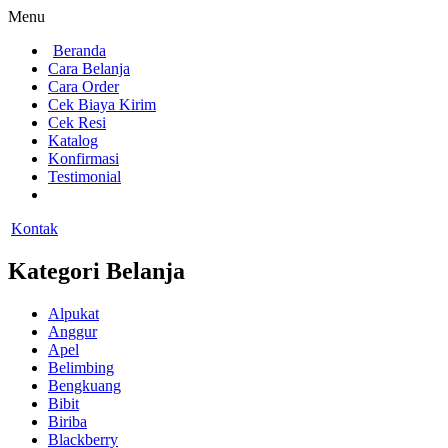
Menu
Beranda
Cara Belanja
Cara Order
Cek Biaya Kirim
Cek Resi
Katalog
Konfirmasi
Testimonial
Kontak
Kategori Belanja
Alpukat
Anggur
Apel
Belimbing
Bengkuang
Bibit
Biriba
Blackberry