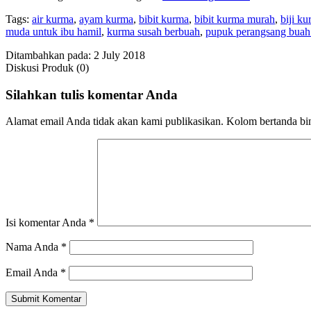
Tags:
air kurma
,
ayam kurma
,
bibit kurma
,
bibit kurma murah
,
biji k
muda untuk ibu hamil
,
kurma susah berbuah
,
pupuk perangsang buah
Ditambahkan pada: 2 July 2018
Diskusi Produk (0)
Silahkan tulis komentar Anda
Alamat email Anda tidak akan kami publikasikan. Kolom bertanda bint
Isi komentar Anda
*
Nama Anda
*
Email Anda
*