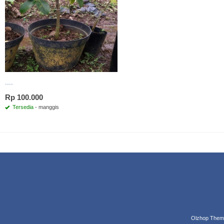
....
Rp 100.000
Tersedia
- manggis
Olzhop Them