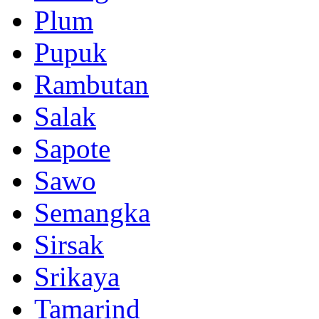
Plum
Pupuk
Rambutan
Salak
Sapote
Sawo
Semangka
Sirsak
Srikaya
Tamarind