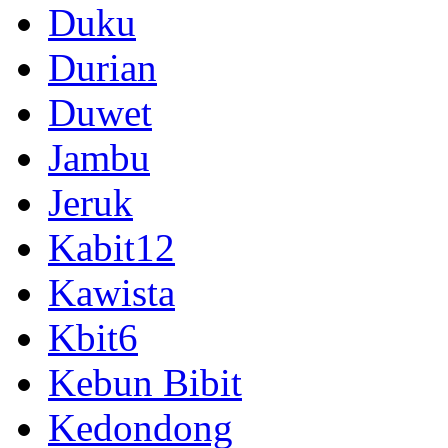
Duku
Durian
Duwet
Jambu
Jeruk
Kabit12
Kawista
Kbit6
Kebun Bibit
Kedondong