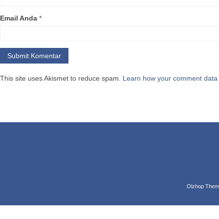
Email Anda
*
This site uses Akismet to reduce spam.
Learn how your comment data 
Ciri-
Pohon Ka
mencapai
Olzhop Them
memilik
acidissi
12 centi