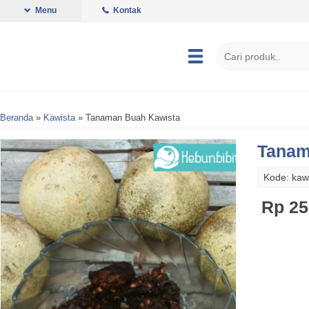
Menu
Kontak
Beranda
»
Kawista
»
Tanaman Buah Kawista
Tanam
Kode: kaw
Rp 25