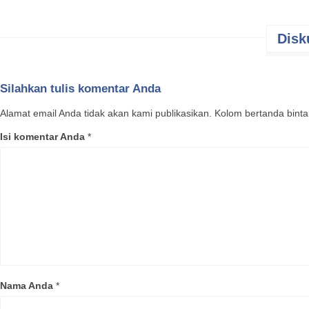
Disk
Silahkan tulis komentar Anda
Alamat email Anda tidak akan kami publikasikan. Kolom bertanda bintang
Isi komentar Anda
*
Kawista a
jarang d
dengan ko
selatan 
umum poho
Kawis sed
Woodapple
Nama Anda
*