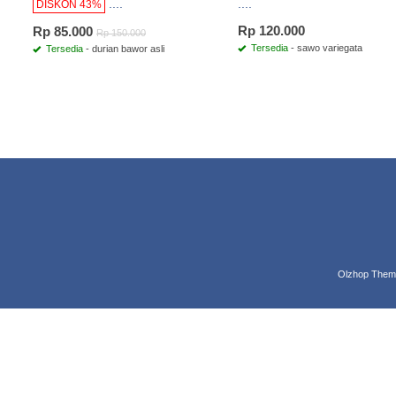
....
....
DISKON 43%
Rp 120.000
Rp 85.000
Rp 150.000
Tersedia
- sawo variegata
Tersedia
- durian bawor asli
Olzhop Them