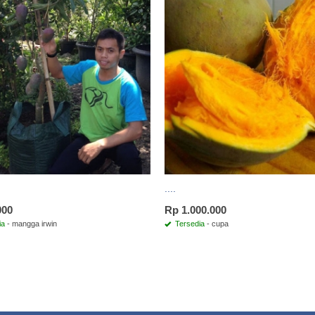
....
000
Rp 1.000.000
ia
- mangga irwin
Tersedia
- cupa