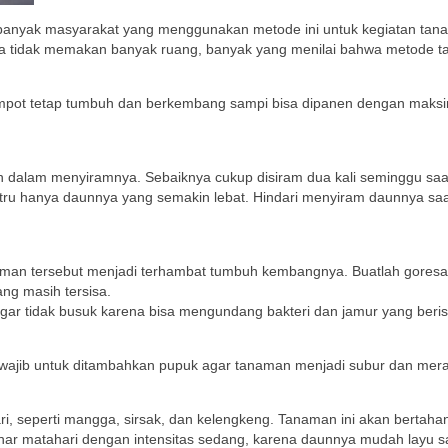
banyak masyarakat yang menggunakan metode ini untuk kegiatan tana
ena tidak memakan banyak ruang, banyak yang menilai bahwa metode ta
pot tetap tumbuh dan berkembang sampi bisa dipanen dengan maksimal.
n dalam menyiramnya. Sebaiknya cukup disiram dua kali seminggu saa
u hanya daunnya yang semakin lebat. Hindari menyiram daunnya saat 
man tersebut menjadi terhambat tumbuh kembangnya. Buatlah goresa
ng masih tersisa.
 agar tidak busuk karena bisa mengundang bakteri dan jamur yang ber
tu wajib untuk ditambahkan pupuk agar tanaman menjadi subur dan me
seperti mangga, sirsak, dan kelengkeng. Tanaman ini akan bertahan 
inar matahari dengan intensitas sedang, karena daunnya mudah layu s