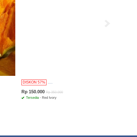
....
DISKON 57%
Rp 150.000
Rp 350.000
Tersedia
- Red Ivory