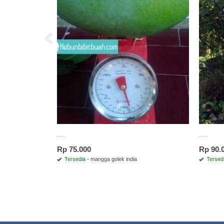
....
....
Rp 75.000
Rp 90.
Tersedia
- mangga golek india
Tersed