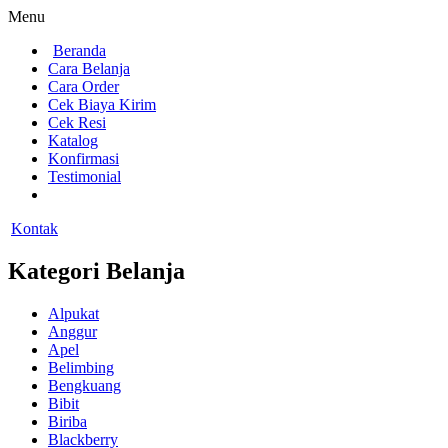
Menu
Beranda
Cara Belanja
Cara Order
Cek Biaya Kirim
Cek Resi
Katalog
Konfirmasi
Testimonial
Kontak
Kategori Belanja
Alpukat
Anggur
Apel
Belimbing
Bengkuang
Bibit
Biriba
Blackberry