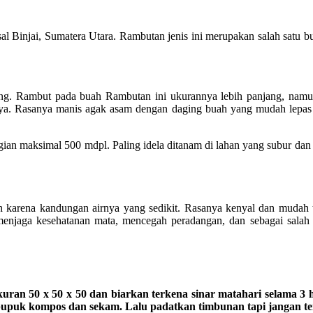
sal Binjai, Sumatera Utara. Rambutan jenis ini merupakan salah satu b
ong. Rambut pada buah Rambutan ini ukurannya lebih panjang, namun
nya. Rasanya manis agak asam dengan daging buah yang mudah lepas d
ggian maksimal 500 mdpl. Paling idela ditanam di lahan yang subur d
h karena kandungan airnya yang sedikit. Rasanya kenyal dan mudah te
menjaga kesehatanan mata, mencegah peradangan, dan sebagai salah sa
 50 x 50 x 50 dan biarkan terkena sinar matahari selama 3 hari.
upuk kompos dan sekam. Lalu padatkan timbunan tapi jangan ter