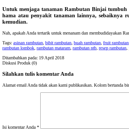
Untuk menjaga tanaman
Rambutan Binjai
tumbuh o
hama atau penyakit tanaman lainnya, sebaiknya r
kemudian.
Nah, apakah Anda tertarik untuk menanam dan membudidayakan Ramb
Tags:
asinan rambutan
,
bibit rambutan
,
buah rambutan
,
fruit rambutan
rambutan lombok
,
rambutan mataram
,
rambutan ntb
,
resep rambutan
,
Ditambahkan pada: 19 April 2018
Diskusi Produk (0)
Silahkan tulis komentar Anda
Alamat email Anda tidak akan kami publikasikan. Kolom bertanda bint
Isi komentar Anda
*