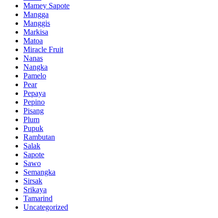
Mamey Sapote
Mangga
Manggis
Markisa
Matoa
Miracle Fruit
Nanas
Nangka
Pamelo
Pear
Pepaya
Pepino
Pisang
Plum
Pupuk
Rambutan
Salak
Sapote
Sawo
Semangka
Sirsak
Srikaya
Tamarind
Uncategorized