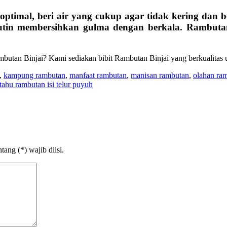
ptimal, beri air yang cukup agar tidak kering dan b
utin membersihkan gulma dengan berkala. Rambutan
utan Binjai? Kami sediakan bibit Rambutan Binjai yang berkualitas
,
kampung rambutan
,
manfaat rambutan
,
manisan rambutan
,
olahan ra
tahu rambutan isi telur puyuh
ang (*) wajib diisi.