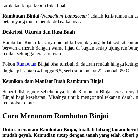
rambutan binjai kebun bibit buah
Rambutan Binjai
(
Nephelium Lappaceum
) adalah jenis rambutan a
petani yang mulai membudidayakannya.
Deskripsi,
Ukuran dan Rasa Buah
Rambutan Binjai biasanya memiliki bentuk yang bulat sedikit lonj
berwarna merah dengan warna hijau di bagian setiap ujung rambut
rendah sehingga terasa renyah.
Pohon
Rambutan
Binjai bisa tumbuh di dataran rendah hingga ketin
o
tingkat pH antara 4 hingga 6,5, serta suhu antara 22 sampai 35
C.
Keunikan
dam Manfaat Buah Rambutan Binjai
Seperti disinggung sebelumnya, buah Rambutan Binjai terasa renya
Binjai bagi kesehatan. Misalnya untuk mengontrol tekanan darah, 
mengobati diare.
Cara
Menanam Rambutan Binjai
Untuk menanam Rambutan Binjai, buatlah lubang tanam berukuran
mudah goyah. Kemudian tutup dengan tanah yang telah diberi p