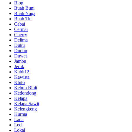
Blog
Buah Buni
Buah Naga
Buah Tin
Cabai
Cermai
Cherry
Delima
Duku
Durian
Duwet
Jambu
Jeruk
Kabit12
Kawista
Kbit6
Kebun Bibit
Kedondong
Kelapa
Kelapa Sawit
Kelengkeng
Kurma
Lada
Leci
Lokal