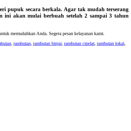
eri pupuk secara berkala. Agar tak mudah terserang
 ini akan mulai berbuah setelah 2 sampai 3 tahun
 untuk memudahkan Anda. Segera pesan kelayanan kami.
mbutan
,
rambutan
,
rambutan binjai
,
rambutan cipelat
,
rambutan lokal
,