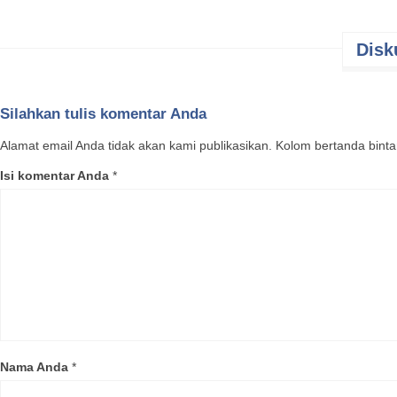
Disk
Mangga 
Silahkan tulis komentar Anda
Indonesi
varietas 
Alamat email Anda tidak akan kami publikasikan. Kolom bertanda bintang
umumnya
Isi komentar Anda
*
Deskrips
Mangga
u
daya oleh
merah men
oranye, ma
ukuran se
Tinggi poh
lebih pen
tumbuh de
Nama Anda
*
celcius.