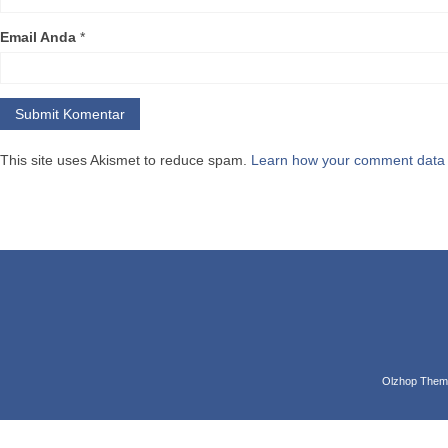
Keunikan
Email Anda
*
Seperti 
vitamin 
mengandun
juga diyak
Cara men
This site uses Akismet to reduce spam.
Learn how your comment data 
Siapk
Pasti
panj
Jika 
dari 
Cara
Olzhop Them
Siap
sema
meng