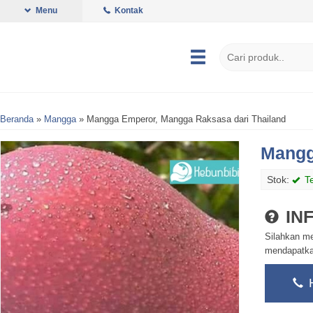
Menu
Kontak
Beranda
»
Mangga
»
Mangga Emperor, Mangga Raksasa dari Thailand
Mangg
Stok:
Te
IN
Silahkan m
mendapatkan
H