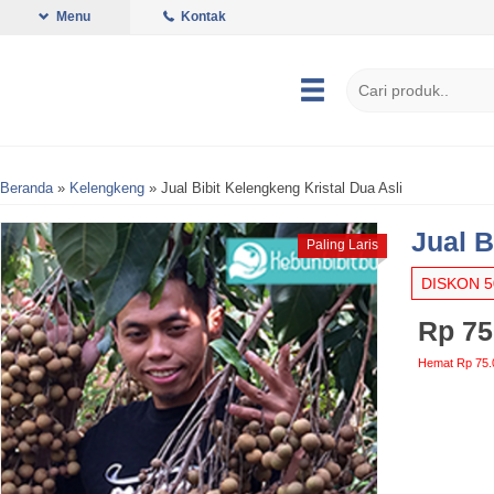
Menu
Kontak
Beranda
»
Kelengkeng
»
Jual Bibit Kelengkeng Kristal Dua Asli
Jual B
Paling Laris
DISKON 
Rp 75
Hemat Rp 75.