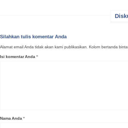
Siapa cob
Disk
bentuk ya
di siang h
kelengkeng
kelengkeng
Silahkan tulis komentar Anda
dan tanpa 
menetes ja
Alamat email Anda tidak akan kami publikasikan. Kolom bertanda bintang
kelengkeng
Isi komentar Anda
*
Kelengken
jenis pim
semarang 
dewasa ma
dua ini me
rasanya y
sebesar u
Cara pen
Nama Anda
*
1. Bibit 
2. Tinggi