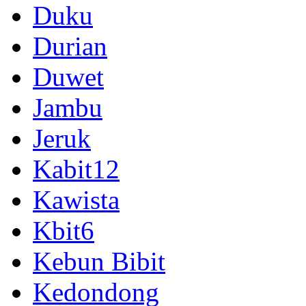
Duku
Durian
Duwet
Jambu
Jeruk
Kabit12
Kawista
Kbit6
Kebun Bibit
Kedondong