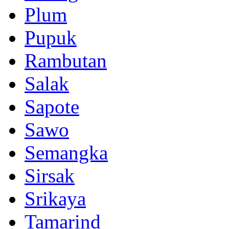
Plum
Pupuk
Rambutan
Salak
Sapote
Sawo
Semangka
Sirsak
Srikaya
Tamarind