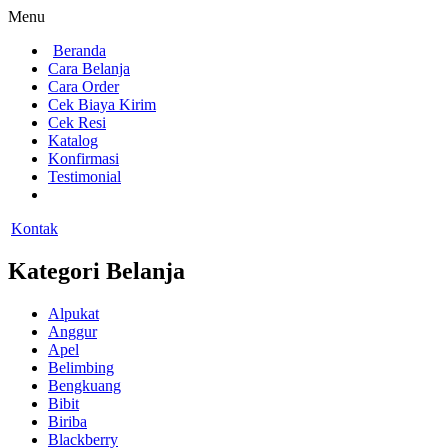
Menu
Beranda
Cara Belanja
Cara Order
Cek Biaya Kirim
Cek Resi
Katalog
Konfirmasi
Testimonial
Kontak
Kategori Belanja
Alpukat
Anggur
Apel
Belimbing
Bengkuang
Bibit
Biriba
Blackberry