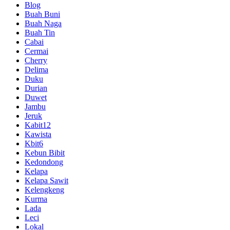
Blog
Buah Buni
Buah Naga
Buah Tin
Cabai
Cermai
Cherry
Delima
Duku
Durian
Duwet
Jambu
Jeruk
Kabit12
Kawista
Kbit6
Kebun Bibit
Kedondong
Kelapa
Kelapa Sawit
Kelengkeng
Kurma
Lada
Leci
Lokal