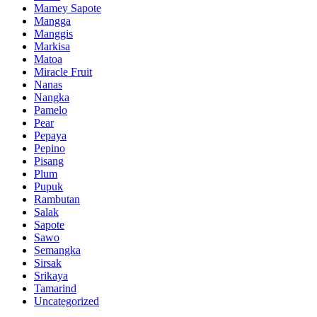
Mamey Sapote
Mangga
Manggis
Markisa
Matoa
Miracle Fruit
Nanas
Nangka
Pamelo
Pear
Pepaya
Pepino
Pisang
Plum
Pupuk
Rambutan
Salak
Sapote
Sawo
Semangka
Sirsak
Srikaya
Tamarind
Uncategorized