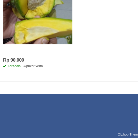
....
Rp 90.000
Tersedia
- Alpukat Wina
Olzhop Them