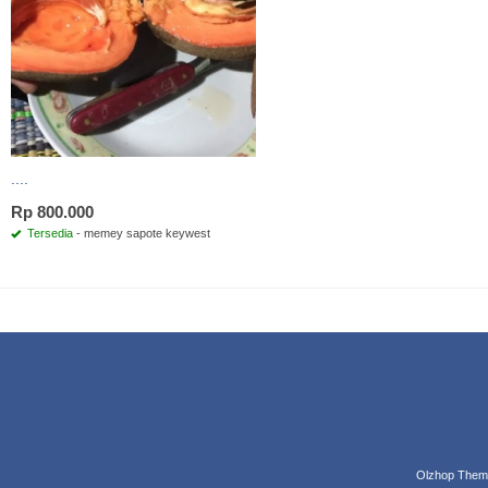
....
Rp 800.000
Tersedia
- memey sapote keywest
Olzhop Them