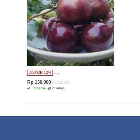
....
DISKON 13%
Rp 130.000
Rp 150.000
Tersedia
- plum ausie