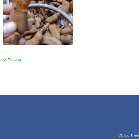
....
Tersedia
Olzhop Them