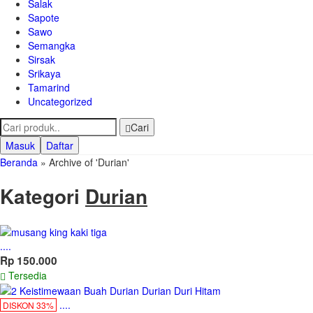
Salak
Sapote
Sawo
Semangka
Sirsak
Srikaya
Tamarind
Uncategorized
Cari
Masuk
Daftar
Beranda
»
Archive of 'Durian'
Kategori
Durian
....
Rp 150.000
Tersedia
....
DISKON 33%