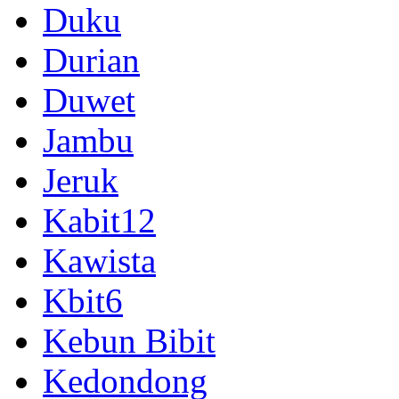
Duku
Durian
Duwet
Jambu
Jeruk
Kabit12
Kawista
Kbit6
Kebun Bibit
Kedondong