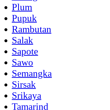
Plum
Pupuk
Rambutan
Salak
Sapote
Sawo
Semangka
Sirsak
Srikaya
Tamarind