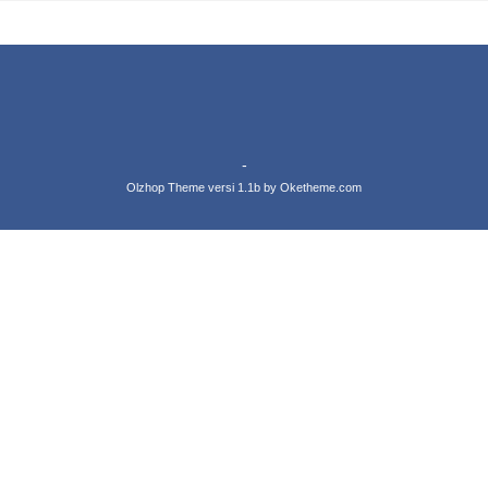
-
Olzhop Theme
versi 1.1b by Oketheme.com