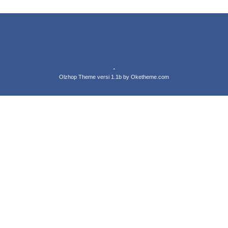
-
Olzhop Theme
versi 1.1b by Oketheme.com