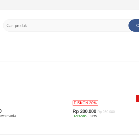
C
....
DISKON 20%
0
Rp 200.000
Rp 250.000
awo manila
Tersedia
- KPW