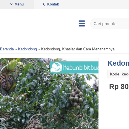
Menu
Kontak
Beranda
»
Kedondong
»
Kedondong, Khasiat dan Cara Menanamnya
Kedon
Kode: ke
Rp 80