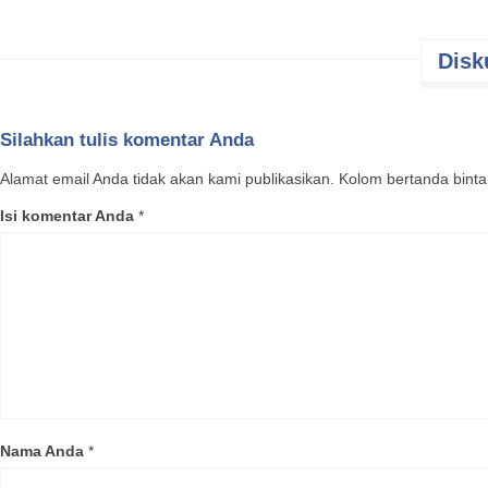
Disk
Silahkan tulis komentar Anda
Alamat email Anda tidak akan kami publikasikan. Kolom bertanda bintang
Isi komentar Anda
*
Kedondo
manggaan 
(Filipina)
kedondong
Khas
Nama Anda
*