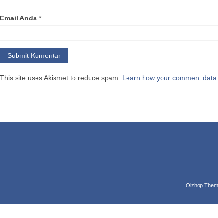
Buah
ke
atau dij
Email Anda
*
kesehatan
Men
ber
This site uses Akismet to reduce spam.
Learn how your comment data 
Men
dap
ole
Men
man
Mem
men
bar
Olzhop Them
Men
ter
yan