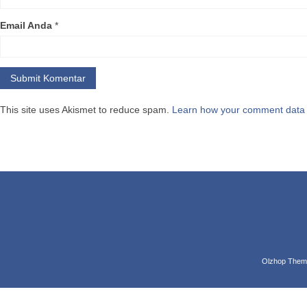
Keunikan
Email Anda
*
Uniknya, 
buahnya ya
Selain it
dataran ti
Buah Biri
This site uses Akismet to reduce spam.
Learn how your comment data 
Anda, anta
Memil
koles
Memi
Anda
Berb
menc
Memil
Olzhop Them
dapat
Cara Men