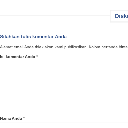
Disk
Silahkan tulis komentar Anda
Buah Bir
Alamat email Anda tidak akan kami publikasikan. Kolom bertanda bintang
adalah je
Isi komentar Anda
*
Selatan.
beberapa 
Deskripsi
Rasa buah
atau pie 
yang besar
pada umum
raksasa.
Pohon
Bir
Nama Anda
*
terhadap 
3 tahun s