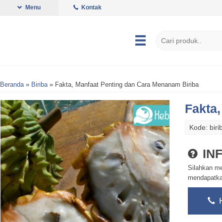
Menu
Kontak
Beranda
»
Biriba
»
Fakta, Manfaat Penting dan Cara Menanam Biriba
Fakta
Kode: biri
IN
Silahkan m
mendapatkan
H