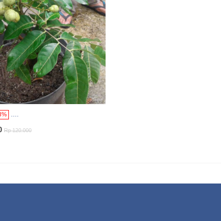
....
8%
0
Rp 120.000